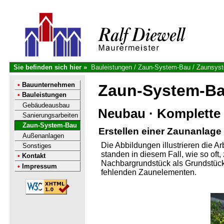
Sie befinden sich hier »
Bauleistungen
/
Zaun-System-Bau
/
Zaunsyst
•
Bauunternehmen
Zaun-System-B
•
Bauleistungen
Gebäudeausbau
Neubau · Komplette
Sanierungsarbeiten
Zaun-System-Bau
Erstellen einer Zaunanlage
Außenanlagen
Die Abbildungen illustrieren die 
Sonstiges
standen in diesem Fall, wie so oft
•
Kontakt
Nachbargrundstück als Grundstück
•
Impressum
fehlenden Zaunelementen.