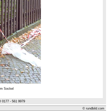
em Sockel
l 0177 - 561 9979
© rundbild.com