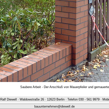
Saubere Arbeit - Der Anschluß von Mauerpfeiler und gemauert
alf Diewell · Waldowstraße 26 · 12623 Berlin · Telefon 030 - 561 9979 · Mobi
bauunternehmen@diewell.de